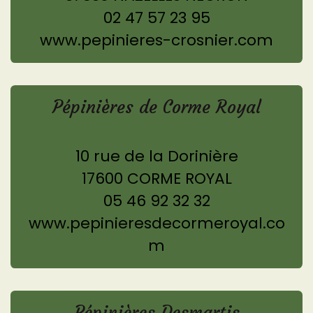
02 47 57 23 95
www.pepinieres-crosnier.com
Pépinières de Corme Royal
10 rue de la Dorinière
17600 CORME ROYAL
05 46 92 32 32
www.pepinieresdecormeroyal.co
m
Pépinières Desmartis