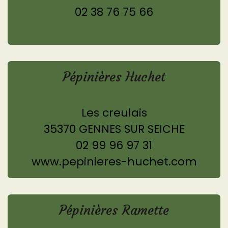
02 38 76 75 66
Pépinières Huchet
Les creulais
35370 GENNES SUR SEICHE
02 99 96 97 31
www.pepinieres-huchet.com
Pépinières Ramette