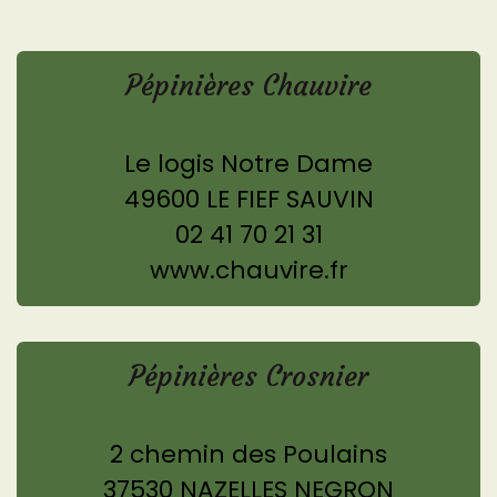
Pépinières Chauvire
Le logis Notre Dame
49600 LE FIEF SAUVIN
02 41 70 21 31
www.chauvire.fr
Pépinières Crosnier
2 chemin des Poulains
37530 NAZELLES NEGRON