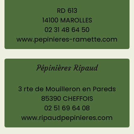
RD 613
14100 MAROLLES
02 31 48 64 50
www.pepinieres-ramette.com
Pépinières Ripaud
3 rte de Mouilleron en Pareds
85390 CHEFFOIS
02 51 69 64 08
www.ripaudpepinieres.com