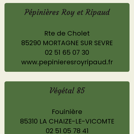
Pépinières Roy et Ripaud
Rte de Cholet
85290 MORTAGNE SUR SEVRE
02 51 65 07 30
www.pepinieresroyripaud.fr
Végétal 85
Fouinière
85310 LA CHAIZE-LE-VICOMTE
02 51 05 78 41