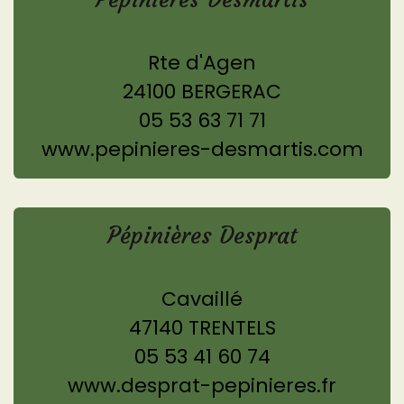
Rte d'Agen
24100 BERGERAC
05 53 63 71 71
www.pepinieres-desmartis.com
Pépinières Desprat
Cavaillé
47140 TRENTELS
05 53 41 60 74
www.desprat-pepinieres.fr