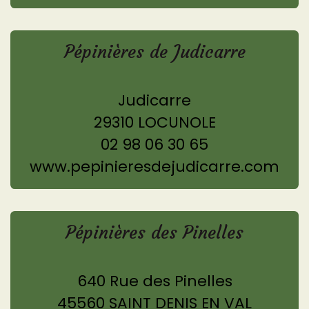
Pépinières de Judicarre
Judicarre
29310 LOCUNOLE
02 98 06 30 65
www.pepinieresdejudicarre.com
Pépinières des Pinelles
640 Rue des Pinelles
45560 SAINT DENIS EN VAL