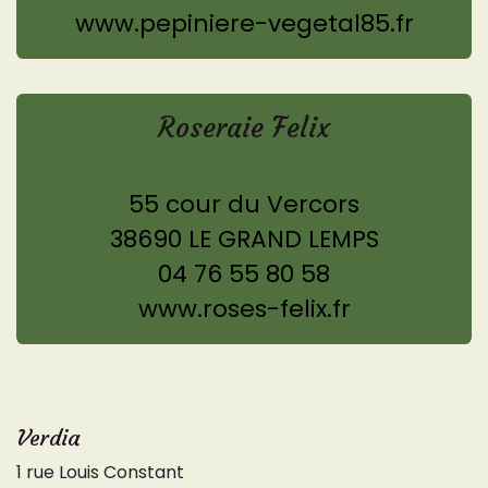
www.pepiniere-vegetal85.fr
Roseraie Felix
55 cour du Vercors
38690 LE GRAND LEMPS
04 76 55 80 58
www.roses-felix.fr
Verdia
1 rue Louis Constant